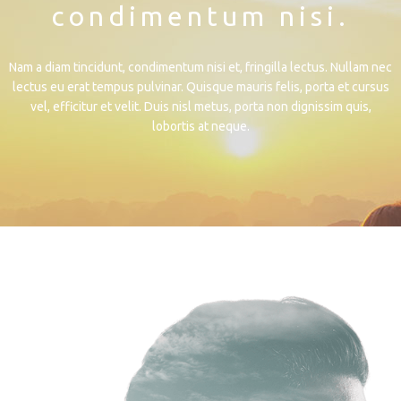
condimentum nisi.
Nam a diam tincidunt, condimentum nisi et, fringilla lectus. Nullam nec
lectus eu erat tempus pulvinar. Quisque mauris felis, porta et cursus
vel, efficitur et velit. Duis nisl metus, porta non dignissim quis,
lobortis at neque.