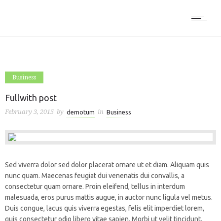
Business
Fullwith post
February 3, 2015
by
in
demotum
Business
Sed viverra dolor sed dolor placerat ornare ut et diam. Aliquam quis
nunc quam. Maecenas feugiat dui venenatis dui convallis, a
consectetur quam ornare. Proin eleifend, tellus in interdum
malesuada, eros purus mattis augue, in auctor nunc ligula vel metus.
Duis congue, lacus quis viverra egestas, felis elit imperdiet lorem,
quis consectetur odio libero vitae sapien. Morbi ut velit tincidunt,