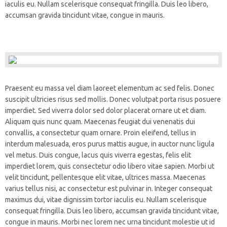
iaculis eu. Nullam scelerisque consequat fringilla. Duis leo libero,
accumsan gravida tincidunt vitae, congue in mauris.
Praesent eu massa vel diam laoreet elementum ac sed felis. Donec
suscipit ultricies risus sed mollis. Donec volutpat porta risus posuere
imperdiet. Sed viverra dolor sed dolor placerat ornare ut et diam.
Aliquam quis nunc quam. Maecenas feugiat dui venenatis dui
convallis, a consectetur quam ornare. Proin eleifend, tellus in
interdum malesuada, eros purus mattis augue, in auctor nunc ligula
vel metus. Duis congue, lacus quis viverra egestas, felis elit
imperdiet lorem, quis consectetur odio libero vitae sapien. Morbi ut
velit tincidunt, pellentesque elit vitae, ultrices massa. Maecenas
varius tellus nisi, ac consectetur est pulvinar in. Integer consequat
maximus dui, vitae dignissim tortor iaculis eu. Nullam scelerisque
consequat fringilla. Duis leo libero, accumsan gravida tincidunt vitae,
congue in mauris. Morbi nec lorem nec urna tincidunt molestie ut id