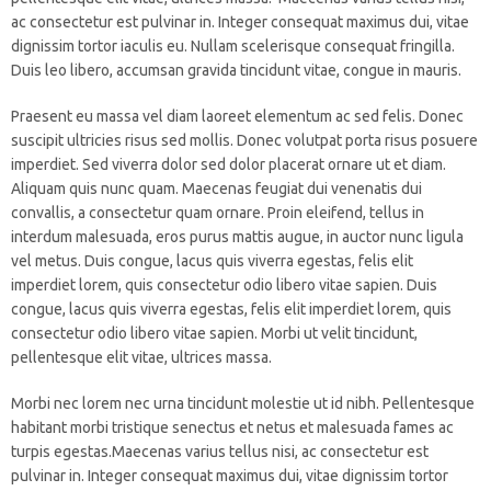
ac consectetur est pulvinar in. Integer consequat maximus dui, vitae
dignissim tortor iaculis eu. Nullam scelerisque consequat fringilla.
Duis leo libero, accumsan gravida tincidunt vitae, congue in mauris.
Praesent eu massa vel diam laoreet elementum ac sed felis. Donec
suscipit ultricies risus sed mollis. Donec volutpat porta risus posuere
imperdiet. Sed viverra dolor sed dolor placerat ornare ut et diam.
Aliquam quis nunc quam. Maecenas feugiat dui venenatis dui
convallis, a consectetur quam ornare. Proin eleifend, tellus in
interdum malesuada, eros purus mattis augue, in auctor nunc ligula
vel metus. Duis congue, lacus quis viverra egestas, felis elit
imperdiet lorem, quis consectetur odio libero vitae sapien. Duis
congue, lacus quis viverra egestas, felis elit imperdiet lorem, quis
consectetur odio libero vitae sapien. Morbi ut velit tincidunt,
pellentesque elit vitae, ultrices massa.
Morbi nec lorem nec urna tincidunt molestie ut id nibh. Pellentesque
habitant morbi tristique senectus et netus et malesuada fames ac
turpis egestas.Maecenas varius tellus nisi, ac consectetur est
pulvinar in. Integer consequat maximus dui, vitae dignissim tortor